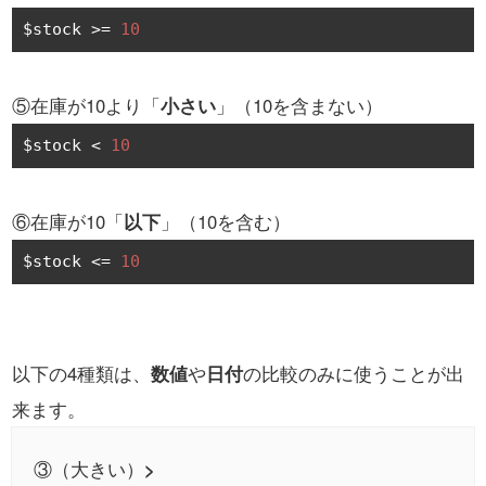
$stock 
>=
10
⑤在庫が10より「
小さい
」（10を含まない）
$stock 
<
10
⑥在庫が10「
以下
」（10を含む）
$stock 
<=
10
以下の4種類は、
数値
や
日付
の比較のみに使うことが出
来ます。
③（大きい）
>