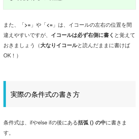
また、「
>=
」や「
<=
」は、イコールの左右の位置を間
違えやすいですが、
イコールは必ず右側に書く
と覚えて
おきましょう（
大なりイコール
と読んだままに書けば
OK！）
実際の条件式の書き方
条件式は、ifやelse ifの後にある
括弧 () の中
に書きま
す。