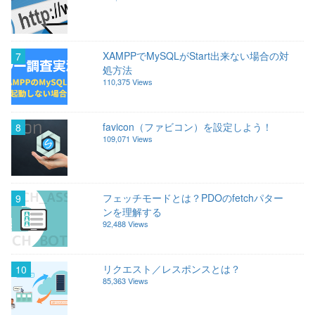
XAMPPでMySQLがStart出来ない場合の対
7
処方法
110,375 Views
favicon（ファビコン）を設定しよう！
8
109,071 Views
フェッチモードとは？PDOのfetchパター
9
ンを理解する
92,488 Views
リクエスト／レスポンスとは？
10
85,363 Views