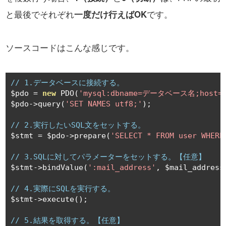
と最後でそれぞれ
一度だけ行えばOK
です。
ソースコードはこんな感じです。
// 1.データベースに接続する。
$pdo 
=
new
 PDO
(
'mysql:dbname=データベース名;host
$pdo
->
query
(
'SET NAMES utf8;'
);
// 2.実行したいSQL文をセットする。
$stmt 
=
 $pdo
->
prepare
(
'SELECT * FROM user WHERE
// 3.SQLに対してパラメーターをセットする。【任意】
$stmt
->
bindValue
(
':mail_address'
,
 $mail_address
// 4.実際にSQLを実行する。
$stmt
->
execute
();
// 5.結果を取得する。【任意】