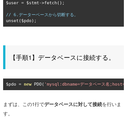
$user 
=
 $stmt
->
fetch
();
// 6.データーベースから切断する。
unset
(
$pdo
);
【手順1】データベースに接続する。
$pdo 
=
new
 PDO
(
'mysql:dbname=データベース名;host
まずは、この1行で
データベースに対して接続
を行いま
す。