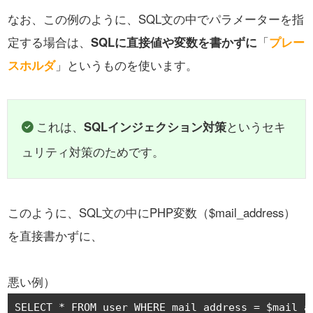
なお、この例のように、SQL文の中でパラメーターを指
定する場合は、
SQLに直接値や変数を書かずに
「
プレー
スホルダ
」というものを使います。
これは、
SQLインジェクション対策
というセキ
ュリティ対策のためです。
このように、SQL文の中にPHP変数（$mail_address）
を直接書かずに、
悪い例）
SELECT 
*
 FROM user WHERE mail_address 
=
 $mail_a