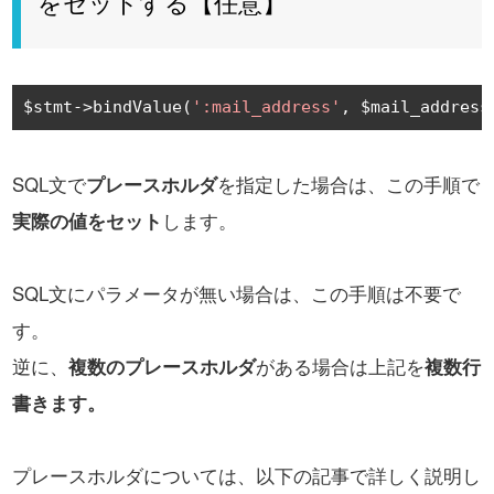
をセットする【任意】
$stmt
->
bindValue
(
':mail_address'
,
 $mail_address
SQL文で
プレースホルダ
を
指
定した場合は、この手順で
実際の値をセット
します。
SQL文にパラメータが無い場合は、この手順は不要で
す。
逆に、
複数のプレースホルダ
がある場合は上記を
複数行
書きます。
プレースホルダについては、以下の記事で詳しく説明し